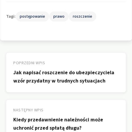
Tagi:
postępowanie
prawo
roszczenie
Nawigacja
wpisu
POPRZEDNI WPIS
Jak napisać roszczenie do ubezpieczyciela
wzór przydatny w trudnych sytuacjach
NASTĘPNY WPIS
Kiedy przedawnienie należności może
uchronić przed spłatą długu?