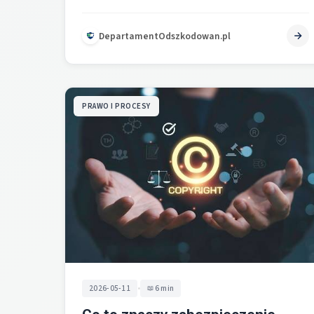
[2]. Można…
DepartamentOdszkodowan.pl
PRAWO I PROCESY
•
2026-05-11
6 min