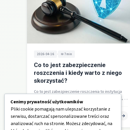
•
2026-04-16
7 min
Co to jest zabezpieczenie
roszczenia i kiedy warto z niego
skorzystać?
Co to jest zabezpieczenie roszczenia to instytucja
tymczasowej ochrony prawnej, która ma zapewnić, że
Cenimy prywatność użytkowników
przyszłe orzeczenie sądu będzie realnie
Pliki cookie pomagają nam ulepszać korzystanie z
wykonalne…
DepartamentOdszkodowan.pl
serwisu, dostarczać spersonalizowane treści oraz
analizować ruch na stronie. Możesz zdecydować, na