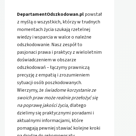
DepartamentOdszkodowan.pl
powstał
z myślą o wszystkich, którzy w trudnych
momentach życia szukają rzetelnej
wiedzy i wsparcia w walce o należne
odszkodowanie. Nasz zespół to
pasjonaci prawa i praktycy z wieloletnim
doświadczeniem w obszarze
odszkodowań – łączymy prawniczą
precyzję z empatią i zrozumieniem
sytuacji osób poszkodowanych.
Wierzymy, że
świadome korzystanie ze
swoich praw może realnie przełożyć się
na poprawę jakości życia
, dlatego
dzielimy się praktycznymi poradami i
aktualnymi informacjami, które
pomagają pewniej stawiać kolejne kroki
na drodze do rekompensaty.