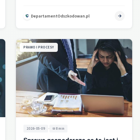
złożyć natychmiast, gdy istnieje realna obawa, że…
DepartamentOdszkodowan.pl
PRAWO I PROCESY
•
2026-05-09
8 min