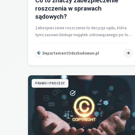
Co to znaczy zabezpieczenie
roszczenia w sprawach
sądowych?
Zabezpieczenie roszczenia to decyzja sądu, która
tymczasowo blokuje majątek zobowiązanego po to,
aby przyszła egzekucja wyroku była realnie
skuteczna i…
DepartamentOdszkodowan.pl
PRAWO I PROCESY