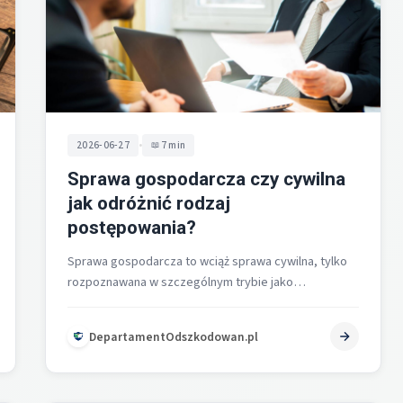
•
2026-06-27
7 min
Sprawa gospodarcza czy cywilna
jak odróżnić rodzaj
postępowania?
Sprawa gospodarcza to wciąż sprawa cywilna, tylko
rozpoznawana w szczególnym trybie jako
postępowanie gospodarcze, co wynika z przepisów o
postępowaniach…
DepartamentOdszkodowan.pl