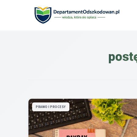
Przejdź
do
treści
post
PRAWO I PROCESY