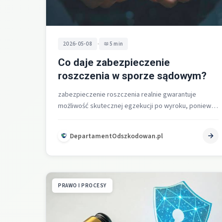
•
2026-05-08
5 min
Co daje zabezpieczenie
roszczenia w sporze sądowym?
zabezpieczenie roszczenia realnie gwarantuje
możliwość skutecznej egzekucji po wyroku, ponieważ
zamraża majątek dłużnika i utrzymuje warunki
konieczne do wykonania orzeczenia…
DepartamentOdszkodowan.pl
PRAWO I PROCESY