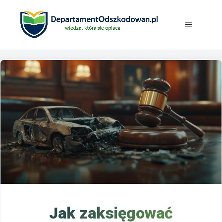
Przejdź
do
Menu
treści
Jak zaksięgować