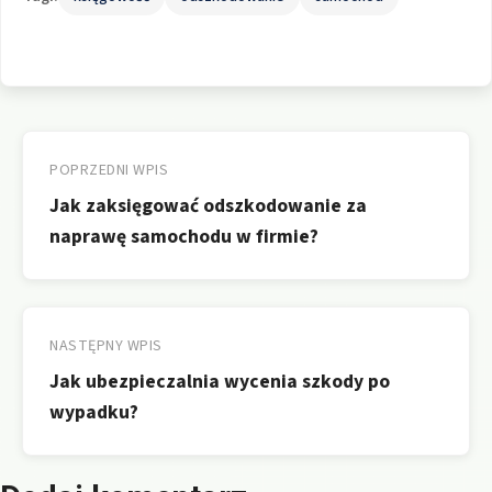
Nawigacja
wpisu
POPRZEDNI WPIS
Jak zaksięgować odszkodowanie za
naprawę samochodu w firmie?
NASTĘPNY WPIS
Jak ubezpieczalnia wycenia szkody po
wypadku?