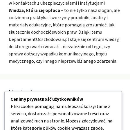
w kontaktach z ubezpieczycielami i instytucjami.
Wiedza, która się opłaca
– to nie tylko nasz slogan, ale
codzienna praktyka: tworzymy poradniki, analizy i
materiały edukacyjne, które pomagają zrozumieć, jak
skutecznie dochodzić swoich praw. Dzięki temu
DepartamentOdszkodowan.pl staje się centrum wiedzy,
do którego warto wracać – niezależnie od tego, czy
sprawa dotyczy wypadku komunikacyjnego, błędu
medycznego, czy innego nieprzewidzianego zdarzenia.
Nawigacja
Cenimy prywatność użytkowników
Pliki cookie pomagają nam ulepszać korzystanie z
O nas
serwisu, dostarczać spersonalizowane treści oraz
Kontakt
analizować ruch na stronie. Możesz zdecydować, na
które kategorie plików cookie wyrażasz zgodę,
Mapa strony