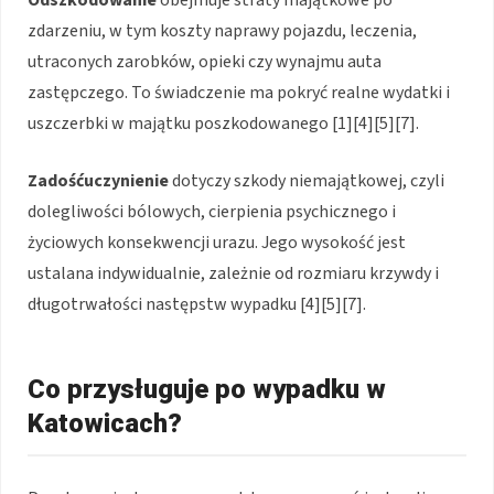
Odszkodowanie
obejmuje straty majątkowe po
zdarzeniu, w tym koszty naprawy pojazdu, leczenia,
utraconych zarobków, opieki czy wynajmu auta
zastępczego. To świadczenie ma pokryć realne wydatki i
uszczerbki w majątku poszkodowanego [1][4][5][7].
Zadośćuczynienie
dotyczy szkody niemajątkowej, czyli
dolegliwości bólowych, cierpienia psychicznego i
życiowych konsekwencji urazu. Jego wysokość jest
ustalana indywidualnie, zależnie od rozmiaru krzywdy i
długotrwałości następstw wypadku [4][5][7].
Co przysługuje po wypadku w
Katowicach?