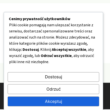
Nawigacja
Cenimy prywatność użytkowników
Pliki cookie pomagają nam ulepszać korzystanie z
O nas
serwisu, dostarczać spersonalizowane treści oraz
Kontakt
analizować ruch na stronie. Możesz zdecydować, na
które kategorie plików cookie wyrażasz zgodę,
Mapa strony
klikając
Dostosuj
. Kliknij
Akceptuj wszystkie
, aby
Polityka prywatności
wyrazić zgodę, lub
Odrzuć wszystkie
, aby odrzucić
pliki inne niż niezbędne.
Dostosuj
Odrzuć
© 2026 DepartamentOdszkodowan.pl
Polityka prywatności
Kontakt
O nas
Akceptuj