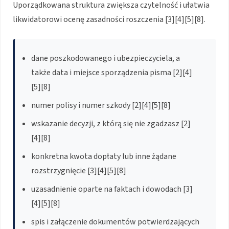
Uporządkowana struktura zwiększa czytelność i ułatwia
likwidatorowi ocenę zasadności roszczenia [3][4][5][8].
dane poszkodowanego i ubezpieczyciela, a
także data i miejsce sporządzenia pisma [2][4]
[5][8]
numer polisy i numer szkody [2][4][5][8]
wskazanie decyzji, z którą się nie zgadzasz [2]
[4][8]
konkretna kwota dopłaty lub inne żądane
rozstrzygnięcie [3][4][5][8]
uzasadnienie oparte na faktach i dowodach [3]
[4][5][8]
spis i załączenie dokumentów potwierdzających