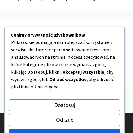
Nawigacja
Cenimy prywatność użytkowników
Pliki cookie pomagają nam ulepszać korzystanie z
O nas
serwisu, dostarczać spersonalizowane treści oraz
Kontakt
analizować ruch na stronie. Możesz zdecydować, na
które kategorie plików cookie wyrażasz zgodę,
Mapa strony
klikając
Dostosuj
. Kliknij
Akceptuj wszystkie
, aby
Polityka prywatności
wyrazić zgodę, lub
Odrzuć wszystkie
, aby odrzucić
pliki inne niż niezbędne.
Dostosuj
Odrzuć
© 2026 DepartamentOdszkodowan.pl
Polityka prywatności
Kontakt
O nas