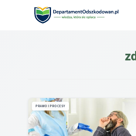
Przejdź
do
treści
z
PRAWO I PROCESY