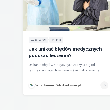
•
2026-03-06
7 min
Jak unikać błędów medycznych
podczas leczenia?
Unikanie błędów medycznych zaczyna się od
rygorystycznego trzymania się aktualnej wiedzy,
konsekwentnej należytej staranności oraz sprawnej
organizacji pracy klinicznej i…
DepartamentOdszkodowan.pl