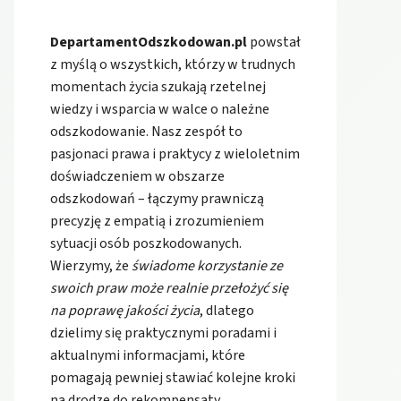
DepartamentOdszkodowan.pl
powstał
z myślą o wszystkich, którzy w trudnych
momentach życia szukają rzetelnej
wiedzy i wsparcia w walce o należne
odszkodowanie. Nasz zespół to
pasjonaci prawa i praktycy z wieloletnim
doświadczeniem w obszarze
odszkodowań – łączymy prawniczą
precyzję z empatią i zrozumieniem
sytuacji osób poszkodowanych.
Wierzymy, że
świadome korzystanie ze
swoich praw może realnie przełożyć się
na poprawę jakości życia
, dlatego
dzielimy się praktycznymi poradami i
aktualnymi informacjami, które
pomagają pewniej stawiać kolejne kroki
na drodze do rekompensaty.