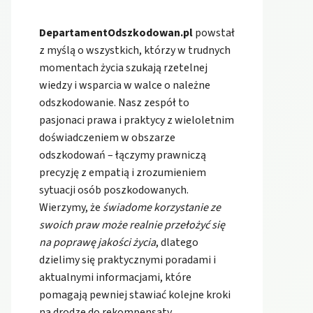
DepartamentOdszkodowan.pl
powstał
z myślą o wszystkich, którzy w trudnych
momentach życia szukają rzetelnej
wiedzy i wsparcia w walce o należne
odszkodowanie. Nasz zespół to
pasjonaci prawa i praktycy z wieloletnim
doświadczeniem w obszarze
odszkodowań – łączymy prawniczą
precyzję z empatią i zrozumieniem
sytuacji osób poszkodowanych.
Wierzymy, że
świadome korzystanie ze
swoich praw może realnie przełożyć się
na poprawę jakości życia
, dlatego
dzielimy się praktycznymi poradami i
aktualnymi informacjami, które
pomagają pewniej stawiać kolejne kroki
na drodze do rekompensaty.