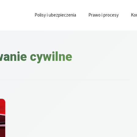
Polisy i ubezpieczenia
Prawo i procesy
Ko
anie cywilne