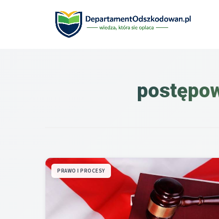
Przejdź
do
treści
postępow
PRAWO I PROCESY