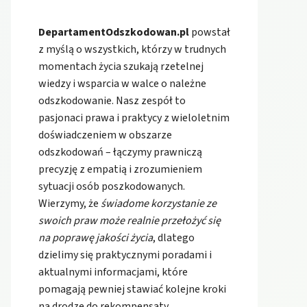
DepartamentOdszkodowan.pl
powstał
z myślą o wszystkich, którzy w trudnych
momentach życia szukają rzetelnej
wiedzy i wsparcia w walce o należne
odszkodowanie. Nasz zespół to
pasjonaci prawa i praktycy z wieloletnim
doświadczeniem w obszarze
odszkodowań – łączymy prawniczą
precyzję z empatią i zrozumieniem
sytuacji osób poszkodowanych.
Wierzymy, że
świadome korzystanie ze
swoich praw może realnie przełożyć się
na poprawę jakości życia
, dlatego
dzielimy się praktycznymi poradami i
aktualnymi informacjami, które
pomagają pewniej stawiać kolejne kroki
na drodze do rekompensaty.