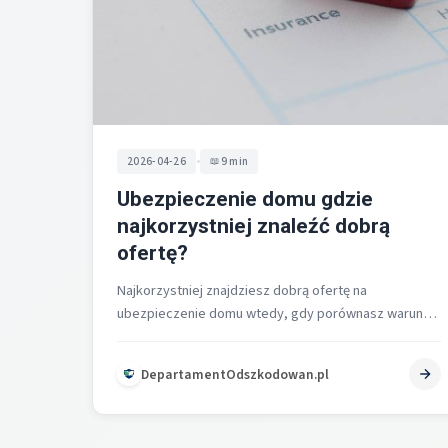
•
2026-04-26
9 min
Ubezpieczenie domu gdzie
najkorzystniej znaleźć dobrą
ofertę?
Najkorzystniej znajdziesz dobrą ofertę na
ubezpieczenie domu wtedy, gdy porównasz warunki
OWU wielu towarzystw, zestawisz warianty ochrony
od ryzyk nazwanych…
DepartamentOdszkodowan.pl