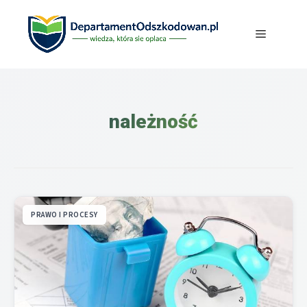
Przejdź
do
Menu
treści
należność
PRAWO I PROCESY