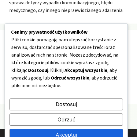
sprawa dotyczy wypadku komunikacyjnego, błędu
medycznego, czy innego nieprzewidzianego zdarzenia.
Cenimy prywatność użytkowników
Pliki cookie pomagają nam ulepszać korzystanie z
Nawigacja
serwisu, dostarczać spersonalizowane treści oraz
analizować ruch na stronie. Możesz zdecydować, na
O nas
które kategorie plików cookie wyrażasz zgodę,
klikając
Dostosuj
. Kliknij
Akceptuj wszystkie
, aby
Kontakt
wyrazić zgodę, lub
Odrzuć wszystkie
, aby odrzucić
Mapa strony
pliki inne niż niezbędne.
Polityka prywatności
Dostosuj
Odrzuć
Akceptuj